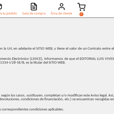
e tu pedido
Guía de compra
Área de cliente
 la Url, en adelante el SITIO WEB, y tiene el valor de un Contrato entre el
Comercio Electrónico (LSSICE), informamos de que el EDITORIAL LUIS VIVES
334-i/28-SE/B, es la titular del SITIO WEB.
según los casos, sustituyen, completan y/o modifican este Aviso legal. Así,
evoluciones, condiciones de financiación, etc.) se encuentran recogidas en
s correspondientes condiciones aplicables.