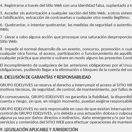
4. Registrarse a través del Sitio Web con una identidad falsa, suplantado a 
5. Acceder sin autorización a cualquier sección del Sitio Web, a otros sist
o falsificación, extracción de contraseñas o cualquier otro medio ilegítimo;
6. Quebrantar, o intentar quebrantar, las medidas de seguridad o autentica
Web;
7. Llevar a cabo alguna acción que provoque una saturación desproporcion
Sitio Web;
8. Impedir el normal desarrollo de un evento, concurso, promoción o cualqu
cualquier otra forma, el acceso, participación o funcionamiento de aquéll
cualquier práctica que atente o vulnere en modo alguno las presentes Cond
El incumplimiento de cualquiera de las anteriores obligaciones por el U
obligaciones, pudiendo llegar a la eliminación o bloqueo de la cuenta del u
8. EXCLUSIÓN DE GARANTÍAS Y RESPONSABILIDAD
GRUPO EDELVIVES se reserva el derecho a interrumpir el acceso al SITIO WEB
motivos técnicos, de seguridad, de control, de mantenimiento, por fallos de
En consecuencia, GRUPO EDELVIVES no garantiza la fiabilidad, la disponibil
cuenta y riesgo, sin que, en ningún momento, puedan exigirse responsabi
GRUPO EDELVIVES no será responsable en caso de que existan interrupcione
control de GRUPO EDELVIVES, y/o debida a una actuación dolosa o culposa
alguna ya sea por daños directos o indirectos, daño emergente y/o por l
servicios y contenidos del SITIO WEB para efectuar operaciones de manten
9. LEGISLACIÓN APLICABLE Y JURISDICCIÓN