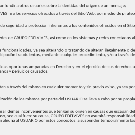
 confundir a otros usuarios sobre la identidad del origen de un mensaje;
ES ni a los servicios ofrecidos a través del Sitio Web, por medio de pirateo
de seguridad o protección inherentes a los contenidos ofrecidos en el Sitio
 redes de GRUPO EDELVIVES, así como en los sistemas y redes conectados al
 funcionalidades, ya sea alterando o tratando de alterar, ilegalmente o de
icipación fraudulentos, mediante cualquier procedimiento, y/o a través de
didas oportunas amparadas en Derecho y en el ejercicio de sus derechos u
daños y perjuicios causados.
stan a través del mismo en cualquier momento y sin previo aviso, ya sea por
ilización de los mismos por parte del USUARIO se lleva a cabo por su propia
eral, demás inconvenientes que tengan su origen en causas que escapan del
aso, sea cual fuere su causa, GRUPO EDELVIVES no asumirá responsabilidad
ión alguna al USUARIO por estos conceptos, a suspender temporalmente los