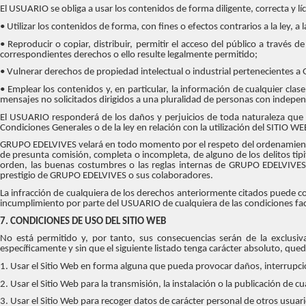
El USUARIO se obliga a usar los contenidos de forma diligente, correcta y lí
• Utilizar los contenidos de forma, con fines o efectos contrarios a la ley,
• Reproducir o copiar, distribuir, permitir el acceso del público a través
correspondientes derechos o ello resulte legalmente permitido;
• Vulnerar derechos de propiedad intelectual o industrial pertenecientes 
• Emplear los contenidos y, en particular, la información de cualquier clas
mensajes no solicitados dirigidos a una pluralidad de personas con indepen
El USUARIO responderá de los daños y perjuicios de toda naturaleza que 
Condiciones Generales o de la ley en relación con la utilización del SITIO WE
GRUPO EDELVIVES velará en todo momento por el respeto del ordenamiento ju
de presunta comisión, completa o incompleta, de alguno de los delitos tipi
orden, las buenas costumbres o las reglas internas de GRUPO EDELVIVES o
prestigio de GRUPO EDELVIVES o sus colaboradores.
La infracción de cualquiera de los derechos anteriormente citados puede con
incumplimiento por parte del USUARIO de cualquiera de las condiciones f
7. CONDICIONES DE USO DEL SITIO WEB
No está permitido y, por tanto, sus consecuencias serán de la exclusiva 
específicamente y sin que el siguiente listado tenga carácter absoluto, que
1. Usar el Sitio Web en forma alguna que pueda provocar daños, interrupcio
2. Usar el Sitio Web para la transmisión, la instalación o la publicación de 
3. Usar el Sitio Web para recoger datos de carácter personal de otros usuari