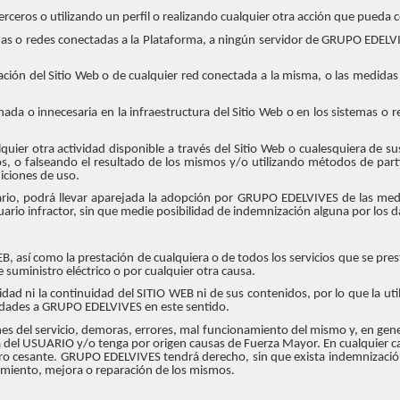
terceros o utilizando un perfil o realizando cualquier otra acción que pueda
emas o redes conectadas a la Plataforma, a ningún servidor de GRUPO EDELVIV
ción del Sitio Web o de cualquier red conectada a la misma, o las medidas 
ada o innecesaria en la infraestructura del Sitio Web o en los sistemas o
ier otra actividad disponible a través del Sitio Web o cualesquiera de sus
os, o falseando el resultado de los mismos y/o utilizando métodos de part
iciones de uso.
suario, podrá llevar aparejada la adopción por GRUPO EDELVIVES de las me
suario infractor, sin que medie posibilidad de indemnización alguna por los 
, así como la prestación de cualquiera o de todos los servicios que se pre
 suministro eléctrico o por cualquier otra causa.
idad ni la continuidad del SITIO WEB ni de sus contenidos, por lo que la ut
lidades a GRUPO EDELVIVES en este sentido.
s del servicio, demoras, errores, mal funcionamiento del mismo y, en gen
 del USUARIO y/o tenga por origen causas de Fuerza Mayor. En cualquier c
ucro cesante. GRUPO EDELVIVES tendrá derecho, sin que exista indemnizac
imiento, mejora o reparación de los mismos.