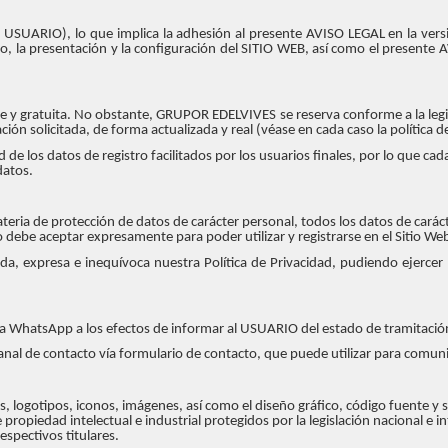
te, USUARIO), lo que implica la adhesión al presente AVISO LEGAL en la ve
, la presentación y la configuración del SITIO WEB, así como el presente
re y gratuita. No obstante, GRUPOR EDELVIVES se reserva conforme a la legisl
ción solicitada, de forma actualizada y real (véase en cada caso la política d
 los datos de registro facilitados por los usuarios finales, por lo que cad
datos.
teria de protección de datos de carácter personal, todos los datos de carácte
 debe aceptar expresamente para poder utilizar y registrarse en el Sitio We
a, expresa e inequívoca nuestra Política de Privacidad, pudiendo ejercer
ía WhatsApp a los efectos de informar al USUARIO del estado de tramitació
l de contacto vía formulario de contacto, que puede utilizar para comu
as, logotipos, iconos, imágenes, así como el diseño gráfico, código fuente 
piedad intelectual e industrial protegidos por la legislación nacional e in
spectivos titulares.