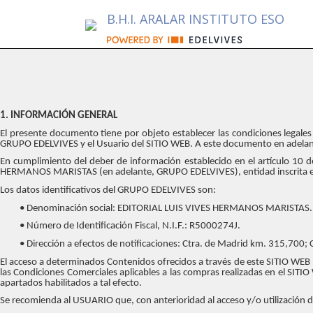
B.H.I. ARALAR INSTITUTO ESO
1. INFORMACIÓN GENERAL
El presente documento tiene por objeto establecer las condiciones legales 
GRUPO EDELVIVES y el Usuario del SITIO WEB. A este documento en adelan
En cumplimiento del deber de información establecido en el artículo 10 d
HERMANOS MARISTAS (en adelante, GRUPO EDELVIVES), entidad inscrita en Reg
Los datos identificativos del GRUPO EDELVIVES son:
• Denominación social: EDITORIAL LUIS VIVES HERMANOS MARISTAS.
• Número de Identificación Fiscal, N.I.F.: R5000274J.
• Dirección a efectos de notificaciones: Ctra. de Madrid km. 315,700;
El acceso a determinados Contenidos ofrecidos a través de este SITIO WEB p
las Condiciones Comerciales aplicables a las compras realizadas en el SITI
apartados habilitados a tal efecto.
Se recomienda al USUARIO que, con anterioridad al acceso y/o utilización d