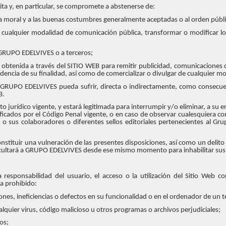
cita y, en particular, se compromete a abstenerse de:
 a la moral y a las buenas costumbres generalmente aceptadas o al orden públ
 de cualquier modalidad de comunicación pública, transformar o modificar l
a GRUPO EDELVIVES o a terceros;
e obtenida a través del SITIO WEB para remitir publicidad, comunicaciones c
dencia de su finalidad, así como de comercializar o divulgar de cualquier m
GRUPO EDELVIVES pueda sufrir, directa o indirectamente, como consecuenc
B.
rídico vigente, y estará legitimada para interrumpir y/o eliminar, a su en
ficados por el Código Penal vigente, o en caso de observar cualesquiera co
 sus colaboradores o diferentes sellos editoriales pertenecientes al Gr
stituir una vulneración de las presentes disposiciones, así como un delito 
acultará a GRUPO EDELVIVES desde ese mismo momento para inhabilitar sus 
responsabilidad del usuario, el acceso o la utilización del Sitio Web co
da prohibido:
nes, ineficiencias o defectos en su funcionalidad o en el ordenador de un t
cualquier virus, código malicioso u otros programas o archivos perjudiciales;
os;