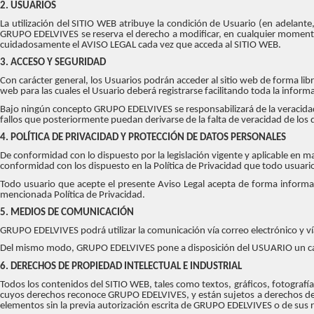
2. USUARIOS
La utilización del SITIO WEB atribuye la condición de Usuario (en adelan
GRUPO EDELVIVES se reserva el derecho a modificar, en cualquier momento
cuidadosamente el AVISO LEGAL cada vez que acceda al SITIO WEB.
3. ACCESO Y SEGURIDAD
Con carácter general, los Usuarios podrán acceder al sitio web de forma lib
web para las cuales el Usuario deberá registrarse facilitando toda la informa
Bajo ningún concepto GRUPO EDELVIVES se responsabilizará de la veracidad de
fallos que posteriormente puedan derivarse de la falta de veracidad de los 
4. POLÍTICA DE PRIVACIDAD Y PROTECCIÓN DE DATOS PERSONALES
De conformidad con lo dispuesto por la legislación vigente y aplicable en ma
conformidad con los dispuesto en la Política de Privacidad que todo usuario
Todo usuario que acepte el presente Aviso Legal acepta de forma informad
mencionada Política de Privacidad.
5. MEDIOS DE COMUNICACIÓN
GRUPO EDELVIVES podrá utilizar la comunicación vía correo electrónico y v
Del mismo modo, GRUPO EDELVIVES pone a disposición del USUARIO un cana
6. DERECHOS DE PROPIEDAD INTELECTUAL E INDUSTRIAL
Todos los contenidos del SITIO WEB, tales como textos, gráficos, fotografí
cuyos derechos reconoce GRUPO EDELVIVES, y están sujetos a derechos de pro
elementos sin la previa autorización escrita de GRUPO EDELVIVES o de sus re