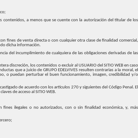
ico;
os contenidos, a menos que se cuente con la autorización del titular de los
on fines de venta directa o con cualquier otra clase de finalidad comercial,
odo dicha información.
ia del incumplimiento de cualquiera de las obligaciones derivadas de las
tera discreción, los contenidos o excluir al USUARIO del SITIO WEB en caso
nductas que a juicio de GRUPO EDELVIVES resulten contrarias a la moral, el
upo, o puedan perturbar el buen funcionamiento, imagen, credibilidad y/o
castigado de acuerdo con los artículos 270 y siguientes del Código Penal. El
claves de acceso al SITIO WEB.
n fines ilegales o no autorizados, con o sin finalidad económica, y, más
ercero;