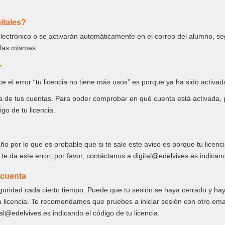
itales?
o electrónico o se activarán automáticamente en el correo del alumno, s
 las mismas.
”
rece el error “tu licencia no tiene más usos” es porque ya ha sido activa
a de tus cuentas. Para poder comprobar en qué cuenta está activada, 
go de tu licencia.
año por lo que es probable que si te sale este aviso es porque tu licen
te da este error, por favor, contáctanos a digital@edelvives.es indicand
 cuenta
eguridad cada cierto tiempo. Puede que tu sesión se haya cerrado y hay
la licencia. Te recomendamos que pruebes a iniciar sesión con otro emai
tal@edelvives.es indicando el código de tu licencia.