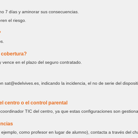
mo 7 días y aminorar sus consecuencias.
ren el riesgo.
?
os.
a cobertura?
 vence en el plazo del seguro contratado.
n sat@edelvives.es, indicando la incidencia, el no de serie del disposit
 centro o el control parental
coordinador TIC del centro, ya que estas configuraciones son gestionad
encias
r ejemplo, como profesor en lugar de alumno), contacta a través del ch