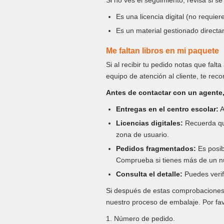
Si no ves el seguimiento, revisa si s
Es una licencia digital (no requiere
Es un material gestionado directa
Me faltan libros en mi paquete
Si al recibir tu pedido notas que fal
equipo de atención al cliente, te r
Antes de contactar con un agente,
Entregas en el centro escolar:
A
Licencias digitales:
Recuerda que 
zona de usuario.
Pedidos fragmentados:
Es posib
Comprueba si tienes más de un n
Consulta el detalle:
Puedes verif
Si después de estas comprobaciones c
nuestro proceso de embalaje. Por fav
1. Número de pedido.