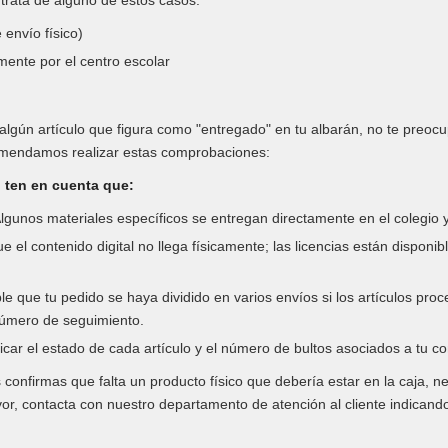
e trata de alguno de estos casos:
 envío físico)
mente por el centro escolar
ta algún artículo que figura como "entregado" en tu albarán, no te preo
ecomendamos realizar estas comprobaciones:
 ten en cuenta que:
lgunos materiales específicos se entregan directamente en el colegio y n
el contenido digital no llega físicamente; las licencias están disponib
le que tu pedido se haya dividido en varios envíos si los artículos pro
úmero de seguimiento.
icar el estado de cada artículo y el número de bultos asociados a tu 
onfirmas que falta un producto físico que debería estar en la caja, n
or, contacta con nuestro departamento de atención al cliente indicand